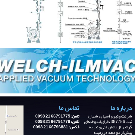
درباره ما
تماس ما
شرکت وکیوم آسیا به شماره
تلفن: 66791775 21 0098
ثبت 387756 دارای اندوخته‌ای
تلفن: 66791776 21 0098
گرانبها از دانش فنی و تجربه‌
فکس: 66796881 21 0098
بیش از دو دهه در زمینه