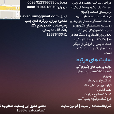
طراحی، ساخت، تعمیر و فروش
موبایل: 9123960995 0098
سیستمهای وکیوم و فشار یکی از
موبایل: 6618679 910 0098
برترینهای صنعت وکیوم
می‌باشد. محاسبه، طراحی و
ایمیل:asiavacuum@gmail.com
ساخت همه گونه مدار بلوئرهای
نشانی: تهران، بزرگراه فتح، جنب
روتس و سیستمهای وکیوم زیر
پمپ بنزین ، خیابان فتح 25،
نظر مهندسین کارآزموده،
پلاک 15 ، کد پستی:
تحویل و راه‌اندازی دستگاه‌ها در
1387643341
محل کارخانه بهمراه گارانتی و
خدمات پس از فروش از دیگر
زمینه‌های کاری این شرکت
است.
سایت های مرتبط
تولیدی پمپ های وکیوم آبی
تعمیرات تخصصی پمپ های
وکیوم
شرکت پارس بلوئر
تولیدی پمپ های خلاء
پمپ آنلاین
شرکت صنایع فولیکو
فروشگاه وکیوم پمپ آسیا
شرایط استفاده از سایت | قوانین سایت
تمامی حقوق این وبسایت متعلق به 
آسیا میباشد. © 1393