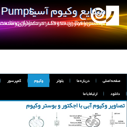
صنایع وکیوم آسیا
m Pumps
مهندسی و فناوری خلا و فشار در تکنولوژی و صنعت
onsulting of Vacuum & Pressure Systems
صفحه اصلی
درباره ما
بلوئر
وکیوم
کمپرسور
دانلود
ارتباط با ما
تصاویر وکیوم آبی با اجکتور و بوستر وکیوم