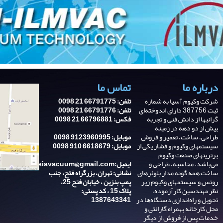
درباره ما
تماس ما
شرکت وکیوم آسیا به شماره
تلفن: 66791775 21 0098
ثبت 387756 دارای اندوخته‌ای
تلفن: 66791776 21 0098
گرانبها از دانش فنی و تجربه‌
فکس: 66796881 21 0098
بیش از دو دهه در زمینه
طراحی، ساخت، تعمیر و فروش
موبایل: 9123960995 0098
سیستمهای وکیوم و فشار یکی از
موبایل: 6618679 910 0098
برترینهای صنعت وکیوم
می‌باشد. محاسبه، طراحی و
ایمیل:asiavacuum@gmail.com
ساخت همه گونه مدار بلوئرهای
نشانی: تهران، بزرگراه فتح، جنب
روتس و سیستمهای وکیوم زیر
پمپ بنزین ، خیابان فتح 25،
نظر مهندسین کارآزموده،
پلاک 15 ، کد پستی:
تحویل و راه‌اندازی دستگاه‌ها در
1387643341
محل کارخانه بهمراه گارانتی و
خدمات پس از فروش از دیگر