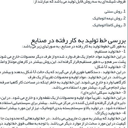
ظروف شیشه ای به سه روش قابل تولید می باشد که عبارتند از:
روش سنتی
روش نیمه اتوماتیک
روش کاملاً اتوماتیک
بررسی خط تولید به کار رفته در صنایع
به طور کلی خطوط تولید به کار رفته در صنایع، به صورتهای زیر می باشد:
1- خط تولید مستقیم:
در این خط تولید مواد خام از یک طرف وارد شده و از طرف دیگر محصولات خارج می شون
پشت سر هم و ب ه طور مستقیم قرار گرفته اند. این روش بیشتر در کارهای مونتاژ و امث
2- خط تولید U شکل:
در این خط تولید ، دستگاهها طوری قرار می 
می باشد. در این خط تولید ، مواد اولیه و محصولات تقریباً از یک طرف
کارگاهها وارد و خارج می شوند. این خط تولید به خاطر اینکه در مساحت کار گاهها صرفه 
بهتر انجام می گیرد، بیشتر مورد استفاده می باشد.
3- خط تولید سیکلی (دایره ای):
در این خط تولید ، تقریباً مواد اولیه و محصولات از یک نقطه وارد و خارج می شود. در 
دایره ای قرار گرفته و کنترل کننده در مرکز می باشد . بیشتر برای سیستمهایی استفاد
استفاده شود . در تولید بالا و سیستم بسته بندی اتوماتیک، نیز از این مورد بیشتر استف
4- خط تولید زیگزاگ:
این خط تولید که بیشتر به صورت مارپیچی می باشد ، در خط تولیدهائی که محدودیت جا د
کیفیت در این مورد سخت تر از موارد دیگر می باشد. با توجه به مطالب فوق خط تولید د