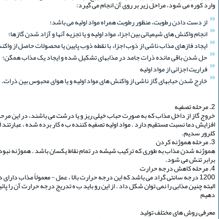
وارد کوره می شود، مراحل زیر بر روی آن انجام می گیرد:
از دست دادن رطوبت، منظور رطوبت همراه مواد اولیه می باشد؛
انجام واکنش های شیمیائی بین اجزاء مواد اولیه و یا تجزیه آنها و آزاد شدن گازها؛
ایجاد فازهای مذاب ناشی از ذوب اجزاء با نقطه ذوب پایین یا محصولات حاصل از واکن
حل شدن باقی مانده ذرات جامد در مذابهای تشکیل شده و ایجاد یک مذاب همگن؛
فراریت اجزائی از مواد اولیه
خارج شدن حبابهای گاز ناشی از واکنش های مواد اولیه و یا هوای محبوس بین ذرات.
2. مرحله تصفیه
خروج گاز از داخل مذاب که به صورت حباب خیلی ریز و یا درشت می باشند، در این مرحله 
افزایش دما نسبت مستقیم دارد . مواد اولیه تصفیه کننده ب ه کار برده شده ، عبارتند
کلرور سدیم.
3. مرحله هموژنه کردن
هموژنه شدن مذاب به طوری که ترکیب شیشه در تمام نقاط یکسان باشد . هموژنه نبود
برابر تنش می شود.
4. مرحله کاهش درجه حرارت
البته چنین مذابی را نمی توان شکل داد . از این رو باید ب ه تدریج درجه حرارت آن را پائ
دهیم
معرفی روش های مختلف تولید