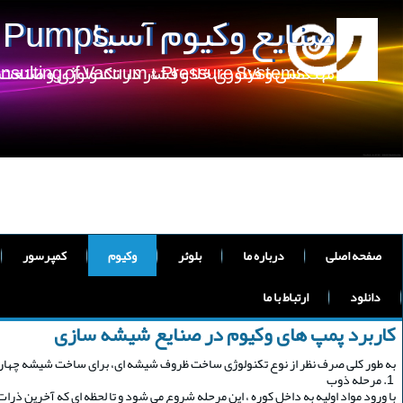
صنایع وکیوم آسیا
m Pumps
مهندسی و فناوری خلا و فشار در تکنولوژی و صنعت
onsulting of Vacuum & Pressure Systems
صفحه اصلی
درباره ما
بلوئر
وکیوم
کمپرسور
دانلود
ارتباط با ما
کاربرد پمپ های وکیوم در صنایع شیشه سازی
به طور کلی صرف نظر از نوع تکنولوژی ساخت ظروف شیشه ای، برای ساخت شیشه چهار
1. مرحله ذوب
با ورود مواد اولیه به داخل کوره ، این مرحله شروع می شود و تا لحظه ای که آخرین ذرات