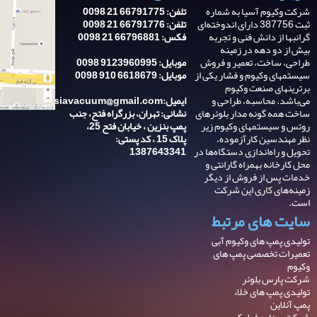
شرکت وکیوم آسیا به شماره
تلفن: 66791775 21 0098
ثبت 387756 دارای اندوخته‌ای
تلفن: 66791776 21 0098
گرانبها از دانش فنی و تجربه‌
فکس: 66796881 21 0098
بیش از دو دهه در زمینه
طراحی، ساخت، تعمیر و فروش
موبایل: 9123960995 0098
سیستمهای وکیوم و فشار یکی از
موبایل: 6618679 910 0098
برترینهای صنعت وکیوم
می‌باشد. محاسبه، طراحی و
ایمیل:asiavacuum@gmail.com
ساخت همه گونه مدار بلوئرهای
نشانی: تهران، بزرگراه فتح، جنب
روتس و سیستمهای وکیوم زیر
پمپ بنزین ، خیابان فتح 25،
نظر مهندسین کارآزموده،
پلاک 15 ، کد پستی:
تحویل و راه‌اندازی دستگاه‌ها در
1387643341
محل کارخانه بهمراه گارانتی و
خدمات پس از فروش از دیگر
زمینه‌های کاری این شرکت
است.
سایت های مرتبط
تولیدی پمپ های وکیوم آبی
تعمیرات تخصصی پمپ های
وکیوم
شرکت پارس بلوئر
تولیدی پمپ های خلاء
پمپ آنلاین