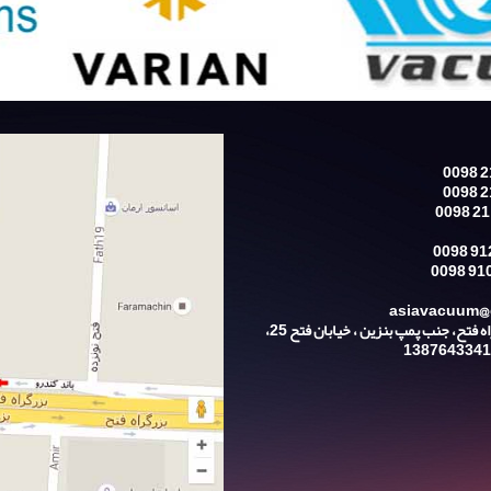
نشانی: تهران، بزرگراه فتح، جنب پمپ بنزین ، خیابان فتح 25،