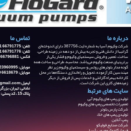
درباره ما
تماس ما
شرکت وکیوم آسیا به شماره ثبت 387756 دارای اندوخته‌ای
تلفن: 66791775 21 0098
گرانبها از دانش فنی و تجربه‌ بیش از دو دهه در زمینه طراحی،
تلفن: 66791776 21 0098
ساخت، تعمیر و فروش سیستمهای وکیوم و فشار یکی از
فکس: 66796881 21 0098
برترینهای صنعت وکیوم می‌باشد. محاسبه، طراحی و ساخت همه
گونه مدار بلوئرهای روتس و سیستمهای وکیوم زیر نظر
موبایل: 9123960995 0098
مهندسین کارآزموده، تحویل و راه‌اندازی دستگاه‌ها در محل
موبایل: 6618679 910 0098
کارخانه بهمراه گارانتی و خدمات پس از فروش از دیگر
زمینه‌های کاری این شرکت است.
ایمیل:asiavacuum@gmail.com
سایت های مرتبط
پلاک 15 ، کد پستی: 1387643341
تولیدی پمپ های وکیوم آبی
تعمیرات تخصصی پمپ های وکیوم
شرکت پارس بلوئر
تولیدی پمپ های خلاء
پمپ آنلاین
شرکت صنایع فولیکو
فروشگاه وکیوم پمپ آسیا