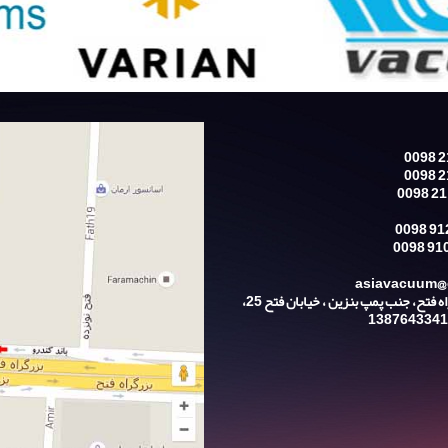
نشانی: تهران، بزرگراه فتح، جنب پمپ بنزین ، خیابان فتح 25،