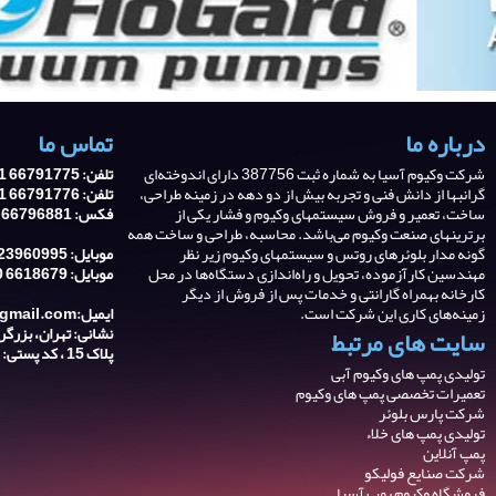
درباره ما
تماس ما
شرکت وکیوم آسیا به شماره ثبت 387756 دارای اندوخته‌ای
تلفن: 66791775 21 0098
گرانبها از دانش فنی و تجربه‌ بیش از دو دهه در زمینه طراحی،
تلفن: 66791776 21 0098
ساخت، تعمیر و فروش سیستمهای وکیوم و فشار یکی از
فکس: 66796881 21 0098
برترینهای صنعت وکیوم می‌باشد. محاسبه، طراحی و ساخت همه
گونه مدار بلوئرهای روتس و سیستمهای وکیوم زیر نظر
موبایل: 9123960995 0098
مهندسین کارآزموده، تحویل و راه‌اندازی دستگاه‌ها در محل
موبایل: 6618679 910 0098
کارخانه بهمراه گارانتی و خدمات پس از فروش از دیگر
زمینه‌های کاری این شرکت است.
ایمیل:asiavacuum@gmail.com
سایت های مرتبط
پلاک 15 ، کد پستی: 1387643341
تولیدی پمپ های وکیوم آبی
تعمیرات تخصصی پمپ های وکیوم
شرکت پارس بلوئر
تولیدی پمپ های خلاء
پمپ آنلاین
شرکت صنایع فولیکو
فروشگاه وکیوم پمپ آسیا