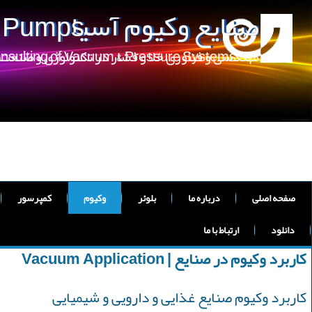
صنایع وکیوم آسیا
m Pumps
مهندسی و فناوری خلا و فشار در تکنولوژی و صنعت
onsulting of Vacuum & Pressure Systems
صفحه اصلی
درباره ما
بلوئر
وکیوم
کمپرسور
دانلود
ارتباط با ما
کاربرد وکیوم در صنایع | Vacuum Application
کاربرد وکیوم صنایع غذایی و دارویی و شیمیایی