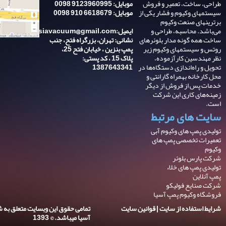
طراحی، ساخت، تعمیر و فروش
موبایل: 9123960995 0098
سیستمهای وکیوم و فشار یکی از
موبایل: 6618679 910 0098
برترینهای صنعت وکیوم
می‌باشد. محاسبه، طراحی و
ایمیل:asiavacuum@gmail.com
ساخت همه گونه مدار بلوئرهای
نشانی: تهران، بزرگراه فتح، جنب
روتس و سیستمهای وکیوم زیر
پمپ بنزین ، خیابان فتح 25،
نظر مهندسین کارآزموده،
پلاک 15 ، کد پستی:
تحویل و راه‌اندازی دستگاه‌ها در
1387643341
محل کارخانه بهمراه گارانتی و
خدمات پس از فروش از دیگر
زمینه‌های کاری این شرکت
است.
سایت های مرتبط
تولیدی پمپ های وکیوم آبی
تعمیرات تخصصی پمپ های
وکیوم
شرکت پارس بلوئر
تولیدی پمپ های خلاء
پمپ آنلاین
شرکت صنایع فولیکو
فروشگاه وکیوم پمپ آسیا
شرایط استفاده از سایت | قوانین سایت
تمامی حقوق این وبسایت متعلق به 
آسیا میباشد. © 1393