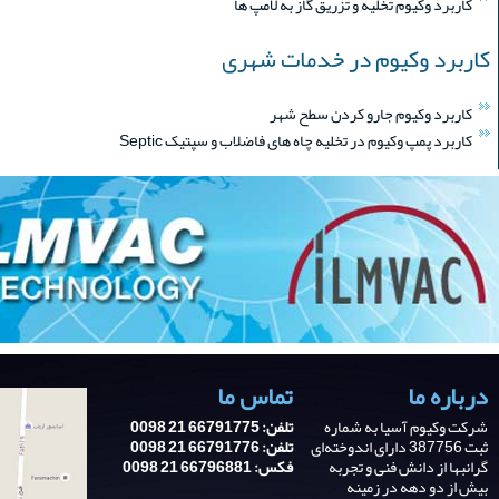
کاربرد وکیوم تخلیه و تزریق گاز به لامپ ها
کاربرد وکیوم در خدمات شهری
کاربرد وکیوم جارو کردن سطح شهر
کاربرد پمپ وکیوم در تخلیه چاه های فاضلاب و سپتیک Septic
درباره ما
تماس ما
شرکت وکیوم آسیا به شماره
تلفن: 66791775 21 0098
ثبت 387756 دارای اندوخته‌ای
تلفن: 66791776 21 0098
گرانبها از دانش فنی و تجربه‌
فکس: 66796881 21 0098
بیش از دو دهه در زمینه