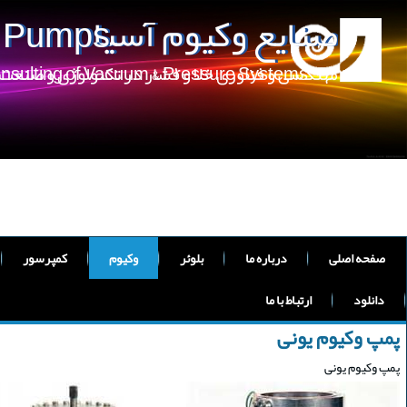
صنایع وکیوم آسیا
m Pumps
مهندسی و فناوری خلا و فشار در تکنولوژی و صنعت
onsulting of Vacuum & Pressure Systems
صفحه اصلی
درباره ما
بلوئر
وکیوم
کمپرسور
دانلود
ارتباط با ما
پمپ وکیوم یونی
پمپ وکیوم یونی