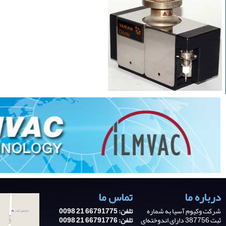
درباره ما
تماس ما
شرکت وکیوم آسیا به شماره
تلفن: 66791775 21 0098
ثبت 387756 دارای اندوخته‌ای
تلفن: 66791776 21 0098