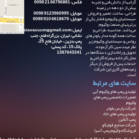
گرانبها از دانش فنی و تجربه‌
فکس: 66796881 21 0098
بیش از دو دهه در زمینه
طراحی، ساخت، تعمیر و فروش
موبایل: 9123960995 0098
سیستمهای وکیوم و فشار یکی از
موبایل: 6618679 910 0098
برترینهای صنعت وکیوم
می‌باشد. محاسبه، طراحی و
ایمیل:asiavacuum@gmail.com
ساخت همه گونه مدار بلوئرهای
نشانی: تهران، بزرگراه فتح، جنب
روتس و سیستمهای وکیوم زیر
پمپ بنزین ، خیابان فتح 25،
نظر مهندسین کارآزموده،
پلاک 15 ، کد پستی:
تحویل و راه‌اندازی دستگاه‌ها در
1387643341
محل کارخانه بهمراه گارانتی و
خدمات پس از فروش از دیگر
زمینه‌های کاری این شرکت
است.
سایت های مرتبط
تولیدی پمپ های وکیوم آبی
تعمیرات تخصصی پمپ های
وکیوم
شرکت پارس بلوئر
تولیدی پمپ های خلاء
پمپ آنلاین
شرکت صنایع فولیکو
فروشگاه وکیوم پمپ آسیا