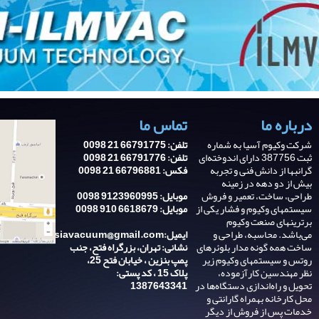
درباره ما
تماس ما
شرکت وکیوم آسیا به شماره
تلفن: 66791775 21 0098
ثبت 387756 دارای اندوخته‌ای
تلفن: 66791776 21 0098
گرانبها از دانش فنی و تجربه‌
فکس: 66796881 21 0098
بیش از دو دهه در زمینه
طراحی، ساخت، تعمیر و فروش
موبایل: 9123960995 0098
سیستمهای وکیوم و فشار یکی از
موبایل: 6618679 910 0098
برترینهای صنعت وکیوم
می‌باشد. محاسبه، طراحی و
ایمیل:asiavacuum@gmail.com
ساخت همه گونه مدار بلوئرهای
نشانی: تهران، بزرگراه فتح، جنب
روتس و سیستمهای وکیوم زیر
پمپ بنزین ، خیابان فتح 25،
نظر مهندسین کارآزموده،
پلاک 15 ، کد پستی:
تحویل و راه‌اندازی دستگاه‌ها در
1387643341
محل کارخانه بهمراه گارانتی و
خدمات پس از فروش از دیگر