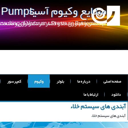
صنایع وکیوم آسیا
m Pumps
مهندسی و فناوری خلا و فشار در تکنولوژی و صنعت
onsulting of Vacuum & Pressure Systems
صفحه اصلی
درباره ما
بلوئر
وکیوم
کمپرسور
دانلود
ارتباط با ما
آبندی های سیستم خلاء
آبندی های سیستم خلاء