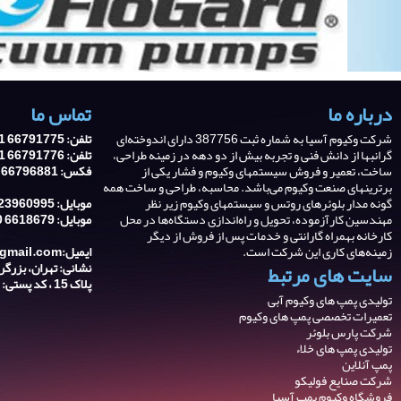
درباره ما
تماس ما
شرکت وکیوم آسیا به شماره ثبت 387756 دارای اندوخته‌ای
تلفن: 66791775 21 0098
گرانبها از دانش فنی و تجربه‌ بیش از دو دهه در زمینه طراحی،
تلفن: 66791776 21 0098
ساخت، تعمیر و فروش سیستمهای وکیوم و فشار یکی از
فکس: 66796881 21 0098
برترینهای صنعت وکیوم می‌باشد. محاسبه، طراحی و ساخت همه
گونه مدار بلوئرهای روتس و سیستمهای وکیوم زیر نظر
موبایل: 9123960995 0098
مهندسین کارآزموده، تحویل و راه‌اندازی دستگاه‌ها در محل
موبایل: 6618679 910 0098
کارخانه بهمراه گارانتی و خدمات پس از فروش از دیگر
زمینه‌های کاری این شرکت است.
ایمیل:asiavacuum@gmail.com
سایت های مرتبط
پلاک 15 ، کد پستی: 1387643341
تولیدی پمپ های وکیوم آبی
تعمیرات تخصصی پمپ های وکیوم
شرکت پارس بلوئر
تولیدی پمپ های خلاء
پمپ آنلاین
شرکت صنایع فولیکو
فروشگاه وکیوم پمپ آسیا