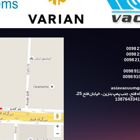
نشانی: تهران، بزرگراه فتح، جنب پمپ بنزین ، خیابان فتح 25،