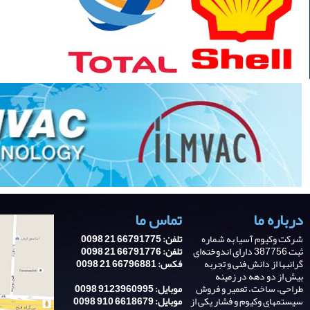
درباره ما
تماس ما
شرکت وکیوم آسیا به شماره
تلفن: 66791775 21 0098
ثبت 387756 دارای اندوخته‌ای
تلفن: 66791776 21 0098
گرانبها از دانش فنی و تجربه‌
فکس: 66796881 21 0098
بیش از دو دهه در زمینه
طراحی، ساخت، تعمیر و فروش
موبایل: 9123960995 0098
سیستمهای وکیوم و فشار یکی از
موبایل: 6618679 910 0098