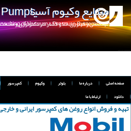
صنایع وکیوم آسیا
m Pumps
مهندسی و فناوری خلا و فشار در تکنولوژی و صنعت
onsulting of Vacuum & Pressure Systems
صفحه اصلی
درباره ما
بلوئر
وکیوم
کمپرسور
دانلود
ارتباط با ما
تهیه و فروش انواع روغن های کمپرسور ایرانی و خارجی