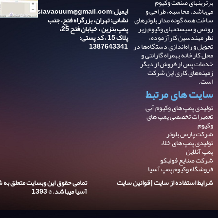
برترینهای صنعت وکیوم
می‌باشد. محاسبه، طراحی و
ایمیل:asiavacuum@gmail.com
ساخت همه گونه مدار بلوئرهای
نشانی: تهران، بزرگراه فتح، جنب
روتس و سیستمهای وکیوم زیر
پمپ بنزین ، خیابان فتح 25،
نظر مهندسین کارآزموده،
پلاک 15 ، کد پستی:
تحویل و راه‌اندازی دستگاه‌ها در
1387643341
محل کارخانه بهمراه گارانتی و
خدمات پس از فروش از دیگر
زمینه‌های کاری این شرکت
است.
سایت های مرتبط
تولیدی پمپ های وکیوم آبی
تعمیرات تخصصی پمپ های
وکیوم
شرکت پارس بلوئر
تولیدی پمپ های خلاء
پمپ آنلاین
شرکت صنایع فولیکو
فروشگاه وکیوم پمپ آسیا
شرایط استفاده از سایت | قوانین سایت
تمامی حقوق این وبسایت متعلق به 
آسیا میباشد. © 1393