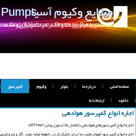
صنایع وکیوم آسیا
m Pumps
مهندسی و فناوری خلا و فشار در تکنولوژی و صنعت
onsulting of Vacuum & Pressure Systems
صفحه اصلی
درباره ما
بلوئر
وکیوم
کمپرسور
دانلود
ارتباط با ما
اجاره انواع کمپرسور هوادهی
اجاره انواع کمپرسورهای هوادهی با فشار بالا (بدون روغن) oil Free
اجاره انواع کمپرسور(هوای فشرده) برای خشک کردن خطوط لوله ،نفت ، گاز و پتروشیمی