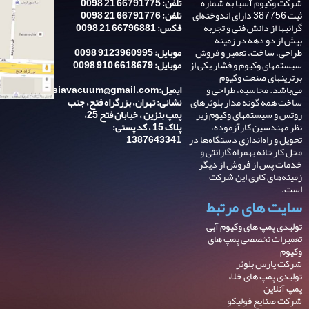
شرکت وکیوم آسیا به شماره
تلفن: 66791775 21 0098
ثبت 387756 دارای اندوخته‌ای
تلفن: 66791776 21 0098
گرانبها از دانش فنی و تجربه‌
فکس: 66796881 21 0098
بیش از دو دهه در زمینه
طراحی، ساخت، تعمیر و فروش
موبایل: 9123960995 0098
سیستمهای وکیوم و فشار یکی از
موبایل: 6618679 910 0098
برترینهای صنعت وکیوم
می‌باشد. محاسبه، طراحی و
ایمیل:asiavacuum@gmail.com
ساخت همه گونه مدار بلوئرهای
نشانی: تهران، بزرگراه فتح، جنب
روتس و سیستمهای وکیوم زیر
پمپ بنزین ، خیابان فتح 25،
نظر مهندسین کارآزموده،
پلاک 15 ، کد پستی:
تحویل و راه‌اندازی دستگاه‌ها در
1387643341
محل کارخانه بهمراه گارانتی و
خدمات پس از فروش از دیگر
زمینه‌های کاری این شرکت
است.
سایت های مرتبط
تولیدی پمپ های وکیوم آبی
تعمیرات تخصصی پمپ های
وکیوم
شرکت پارس بلوئر
تولیدی پمپ های خلاء
پمپ آنلاین
شرکت صنایع فولیکو