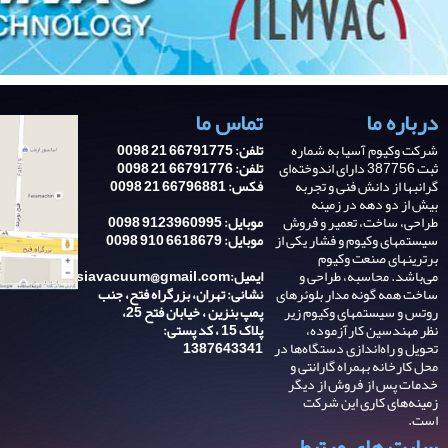
درباره ما
تماس ما
شرکت وکیوم آسیا به شماره
تلفن: 66791775 21 0098
ثبت 387756 دارای اندوخته‌ای
تلفن: 66791776 21 0098
گرانبها از دانش فنی و تجربه‌
فکس: 66796881 21 0098
بیش از دو دهه در زمینه
طراحی، ساخت، تعمیر و فروش
موبایل: 9123960995 0098
سیستمهای وکیوم و فشار یکی از
موبایل: 6618679 910 0098
برترینهای صنعت وکیوم
می‌باشد. محاسبه، طراحی و
ایمیل:asiavacuum@gmail.com
ساخت همه گونه مدار بلوئرهای
نشانی: تهران، بزرگراه فتح، جنب
روتس و سیستمهای وکیوم زیر
پمپ بنزین ، خیابان فتح 25،
نظر مهندسین کارآزموده،
پلاک 15 ، کد پستی:
تحویل و راه‌اندازی دستگاه‌ها در
1387643341
محل کارخانه بهمراه گارانتی و
خدمات پس از فروش از دیگر
زمینه‌های کاری این شرکت
است.
سایت های مرتبط