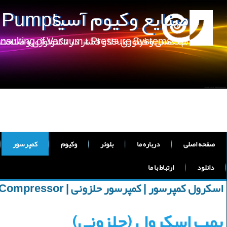
صنایع وکیوم آسیا
m Pumps
مهندسی و فناوری خلا و فشار در تکنولوژی و صنعت
onsulting of Vacuum & Pressure Systems
صفحه اصلی
درباره ما
بلوئر
وکیوم
کمپرسور
دانلود
ارتباط با ما
اسکرول کمپرسور | کمپرسور حلزونی | ScrollCompressor
پمپ اسکرول (حلزونی)