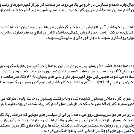
ل وارد شده و فشارش در خروجی بالا می رود. در صنعت گاز نیز از کمپرسورهای رفت و 
ن فشار مخازن تحت فشار، تزریق گاز به میدان های نفتی، تأمین هوای فشرده جهت احتراق در
ی راند و فشار آن را افزایش می دهد. با گردش روتورها سیال به درون محفظه کشیده شده و
ایل به حرکت آرام دارند و لرزش چندانی نداشته از این رو نیازی به فنر ندارند، با این ح
همواره روغنکاری شوند تا دچار خوردگی و ساییدگی نشوند.
 فرایند بدون وجود سیل های (Seal) روغن فشرده می شود. هوا معمولا فشار ماکزیمم پایین تری دارد از این رو هوا
ه به سازنده از 3 تا 4 بار است.
، هوا یا گاز به داخل پیستون کشیده شده و با برگشت پیستون به حالت اولیه ، متراکم 
پرسورها گاز جرقه نمیزند بلکه در طی این عمل فشار گاز زیاد شده، دریچه تخلیه را با
ی در هر دو سر پیستون روی می دهد.) برخی از سیلندر های دوتایی که در فشار بالا کار م
د. در بسیاری از تجهیزات ترکیبی و سایشی روانکارها کاربرد دارند. جهت جلوگیری از
ری از ورود روغن به سیلندر می باشد. پکینگ رینگ ها برای نگه داری گاز درون سیلندر ط
 کمپرسورهای کوچک تر خانگی اغلب با هوا خنک می گردند.