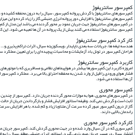
کمپرسور سانتریفوژ
کمپرسورهای سانتریفوژ با گردش پروانه کمپرسور، سیال را به درون محفظه کشیده و در 
کمپرسورهای سانتریفوژ با افزایش دور پروانه انرژی جنبشی گاز را زیاد کرده و این میزان 
در کمپرسورهای سانتریفوژ جهت جریان عمود بر محور گردنده می باشد این مدل از کمپرس
کمپرسور سانتریفوژ استفاده می کنند بیش از یک پروانه در آن ها تعبیه می شود. این
کار کرد کمپرسور سانتریفوژ
هندسه تیغه ها، جریانات سه بعدی ناپایدار، ویسکوزیته سیال، اثرات تراکم پذیری و... ا
طراحان کمپرسور در تونل باد آزمایشات و محاسبات پیچیده ای را برای تعیین عملکرد سانتریفوژها انجام می دهند. این عملکرد شامل نسبت فشار (R
کاربرد کمپرسور سانتریفوژ
امروزه کاربرد این کمپرسورها بیشتر در هواپیماهای نظامی و مسافربری که با موتورها
فشار هوای ورودی را قیل از وارد شدن به محفظه احتراق بالا می برد. عملکرد کمپرسور 
آن ها استفاده می شود.
کمپرسور محوری
در کمپرسورهای محوری، هوا به موازات محور گردنده جریان دارد. کمپرسور از چندین ر
ثابت است و گردش نمی کند. وظیفه استاتور افزایش فشار و بازگرداندن جریان از حالت 
گاز از درون کمپرسور عبور کرده سرعت آن متناوبا زیاد و کم شده. با هر افزایش سرعت 
راندمان بالایی دارند.
کارکرد کمپرسور محوری
کمپرسوری که در آن سیال وارد شده و در جهت محوری گردش کند، کمپرسور جریان محوری 
انتشار سیال در مسیر جریان صورت می گیرد. استاتور انرژی جنبشی مطلق سیال را به 