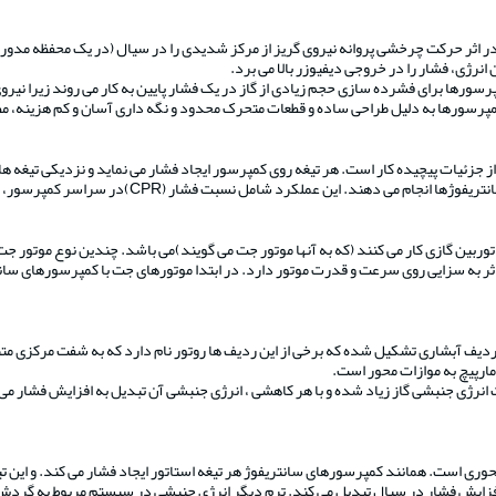
اثر حرکت چرخشی پروانه نیروی گریز از مرکز شدیدی را در سیال (در یک محفظه مدور) ای
انرژی، فشار را در خروجی دیفیوزر بالا می برد.
ورها برای فشرده سازی حجم زیادی از گاز در یک فشار پایین به کار می روند زیرا نیرو
 کمپرسورها به دلیل طراحی ساده و قطعات متحرک محدود و نگه داری آسان و کم هزینه، م
ز جزئیات پیچیده کار است. هر تیغه روی کمپرسور ایجاد فشار می نماید و نزدیکی تیغه ها
CP)در سراسر کمپرسور، سرعت دورانی لازم برای افزایش فشار و راندمان کمپرسور ایده آل می باشد.
ی توربین گازی کار می کنند (که به آنها موتور جت می گویند)می باشد. چندین نوع موتو
اثر به سزایی روی سرعت و قدرت موتور دارد. در ابتدا موتورهای جت با کمپرسورهای سانت
دیف آبشاری تشکیل شده که برخی از این ردیف ها روتور نام دارد که به شفت مرکزی مت
مارپیچ به موازات محور است.
انرژی جنبشی گاز زیاد شده و با هر کاهشی ، انرژی جنبشی آن تبدیل به افزایش فشار می ش
است. همانند کمپرسورهای سانتریفوژ هر تیغه استاتور ایجاد فشار می کند. و این تیغه
افزایش فشار در سیال تبدیل می کند. ترم دیگر انرژی جنبشی در سیستم مربوط به گردش