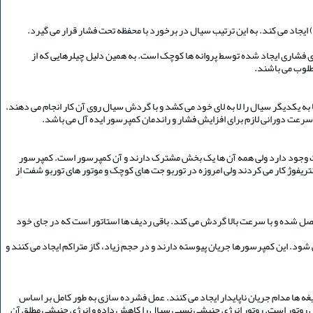
جاد می کند. به این ترتیب سیال در برخورد با محفظه تحت فشار قرار می گیرد.
ی فشاری ایجاد شده توسط پروانه ها کوچک است. به همین دلیل چیلرهایی که از
طلوب می باشند.
 به یکدیگر سیال را لا به لای خود می کشد و با گردش سیال روی آن کار انجام می دهند.
ر جت وجود دارد ولی همه آن ها یک بخش مشترک دارند و آن کمپرسور است. کمپرسور
ریفوژ کار می کردند ولی امروزه در توربو جت های کوچک و موتور های توربو شفت از
صل شده و با سرعت بالا گردش می کند. باقی ردیف ها استاتور است که در جای خود
ود. این کمپرسورها جریان پیوسته دارند و در حجم زیاد، گاز متراکم ایجاد می کنند و
 ها مدام جریان ناپایدار ایجاد می کنند. عمل فشرده سازی به طور کامل بر اساس
 روتور است. روتور انرژی جنبشی نسبی سیال را کاهش داده و انرژی جنبشی مطلق آن