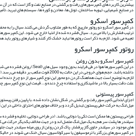
بیشترین کاربردهای کمپرسورهای رفت و برگشتی در صنایع نفت و گاز است که در آن سیا
در صنایع شیمیایی، تهویه ساختمان، تونل ها، معادن و کوره ها، سیستم های تبرید، تأمی
کمپرسور اسکرو
در کمپرسور اسکرو دو روتور مارپیچ که به طور متناوب گردش می کنند سیال را به محفظه م
ترتیب فشارش را بالا می برد. سیال فشرده شده از انتها خارج می شود. این کمپرسورها تم
تعبیه می شود. لازم به ذکر است روتورها نباید خشک کار کنند و شیارهای روتور باید 
روتور کمپرسور اسکرو
کمپرسور اسکرو بدون روغن
در این کمپرسورها هوا در طی
داشته باشد. حجم هوای خروجی در این حالت به 2000 فوت مکعب بر دقیقه می رسد.(در دمای 60 درجه سلسیوس و فشار اتمسفر). این کمپسورها در جایی که وجود روغن در سیستم مجاز نیست. مانند تحقیقات پزشکی و تولید نیمه رساناها کاربر دارند.
علت دقت بسیار بالا در ماشینکاری و استفاده چرخ دنده و... قیمت این نوع کمپرسور چندین برابر انواع Oil-injected می باشد. حداکثر فشار این نوع کمپرسور در یک مرحله با توج
کمپرسور پیستونی
اجزای ابتدایی کمپرسور رفت و برگشتی در شکل نشان داده شده. با پایین رفتن پیستون
میل لنگ به حرکت خطی پیستون تبدیل گردد و برخلاف موتورهای احتراق داخلی در این کم
طراحی پیستون ها ممکن است تکی یا دوتایی باشد. (در طراحی دوتایی، تخلیه و فشرده ساز
سیلندر ها پشت سر هم به یک میل لنگ متصل اند و در جهت مخالف یکدیگر حرکت می کنن
های موجود در سیلندر حاوی گاز پرفشار، پاک کردن روغن از روی میله سیلندر جهت جلوگی
در کمپرسورهای بزرگتر با ترموسیفون یا سیرکولاسیون سیال خنک می شوند در حالیکه