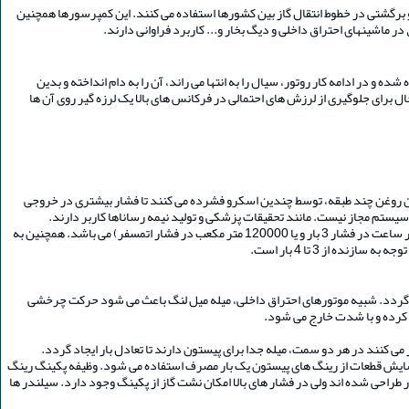
برگشتی در خطوط انتقال گاز بین کشورها استفاده می کنند. این کمپرسورها همچنین
 ماشینهای احتراق داخلی و دیگ بخار و... کاربرد فراوانی دارند.
 در ادامه کار روتور، سیال را به انتها می راند، آن را به دام انداخته و بدین
ال برای جلوگیری از لرزش های احتمالی در فرکانس های بالا یک لرزه گیر روی آن ها
 را در کمپرسورهای اسکرو بدون روغن چند طبقه، توسط چندین اسکرو فشرده می کنند تا فشار بیشتری در خروجی
لازم به توضیح است جهت هماهنگ کردن دو محور این نوع کمپرسور از دو چرخ دنده استفاده می شود. هچنین این نوع کمپرسور دارای دبی های بسیار بالا (30297 متر مکعب در ساعت در فشار 3 بار و یا 120000 متر مکعب در فشار اتمسفر) می باشد. همچنین به
می گردد. شبیه موتورهای احتراق داخلی، میله میل لنگ باعث می شود حرکت چرخشی
ز کرده و با شدت خارج می شود.
ی کنند در هر دو سمت، میله جدا برای پیستون دارند تا تعادل بار ایجاد گردد.
 سایش قطعات از رینگ های پیستون یک بار مصرف استفاده می شود. وظیفه پکینگ رینگ
راحی شده اند ولی در فشار های بالا امکان نشت گاز از پکینگ وجود دارد. سیلندر ها