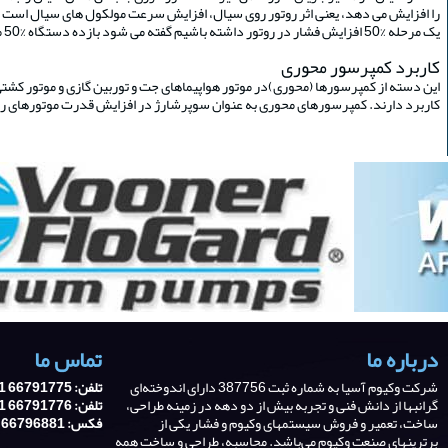
را افزایش می دهد، یعنی اثر روتور روی سیال، افزایش سرعت مولکول های سیال است و د
یک مرحله %50 افزایش فشار در روتور داشته باشیم گفته می شود بازده دستگاه %50 می باشد.
کاربرد کمپرسور محوری
این دسته از کمپرسورها (محوری)در موتور هواپیماهای جت و توربین گازی و موتور کشتی ه
کاربرد دارند. کمپرسورهای محوری به عنوان سوپرشارژ در افزایش قدرت موتورهای رف
درباره ما
تماس ما
شرکت وکیوم آسیا به شماره ثبت 387756 دارای اندوخته‌ای
تلفن: 66791775 21 0098
گرانبها از دانش فنی و تجربه‌ بیش از دو دهه در زمینه طراحی،
تلفن: 66791776 21 0098
ساخت، تعمیر و فروش سیستمهای وکیوم و فشار یکی از
فکس: 66796881 21 0098
برترینهای صنعت وکیوم می‌باشد. محاسبه، طراحی و ساخت همه